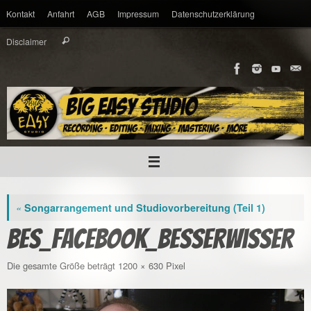
Zum
Kontakt
Anfahrt
AGB
Impressum
Datenschutzerklärung
Inhalt
springen
Suche
Disclaimer
Suchen
nach:
«
Songarrangement und Studiovorbereitung (Teil 1)
BES_Facebook_besserwisser
Die gesamte Größe beträgt
1200 × 630
Pixel