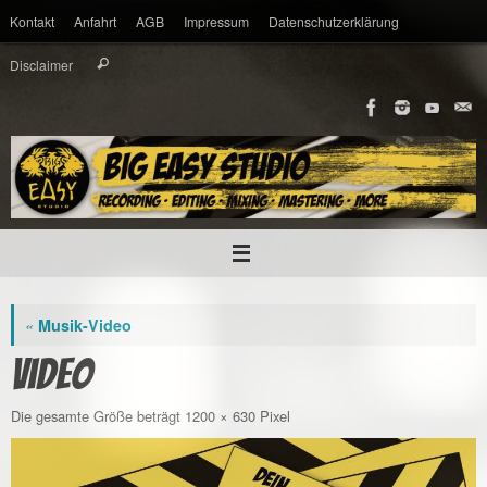
Zum
Kontakt
Anfahrt
AGB
Impressum
Datenschutzerklärung
Inhalt
springen
Suche
Disclaimer
Suchen
nach:
«
Musik-Video
video
Die gesamte Größe beträgt
1200 × 630
Pixel