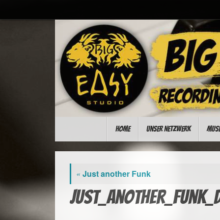
Zum
Inhalt
springen
Zum
Home
Unser Netzwerk
Musi
Inhalt
springen
«
Just another Funk
just_another_funk_