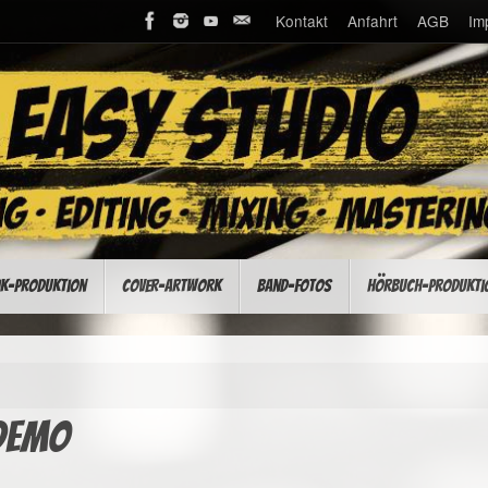
Kontakt
Anfahrt
AGB
Im
k-Produktion
Cover-Artwork
Band-Fotos
Hörbuch-Produkti
demo